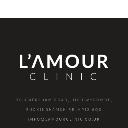
33 AMERSHAM ROAD, HIGH WYCOMBE,
BUCKINGHAMSHIRE. HP13 6QS
INFO@LAMOURCLINIC.CO.UK